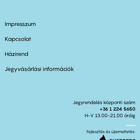
Impresszum
Footer
menu
first
Kapcsolat
Házirend
Footer
menu
second
Jegyvásárlási információk
Jegyrendelés központi szám
+36 1 224 5650
H-V 13.00-21.00 óráig
Fejlesztés és üzemeltetés: