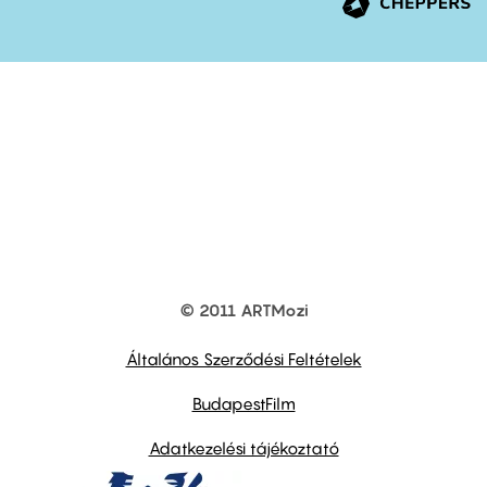
© 2011 ARTMozi
Footer
other
links
Általános Szerződési Feltételek
BudapestFilm
Adatkezelési tájékoztató