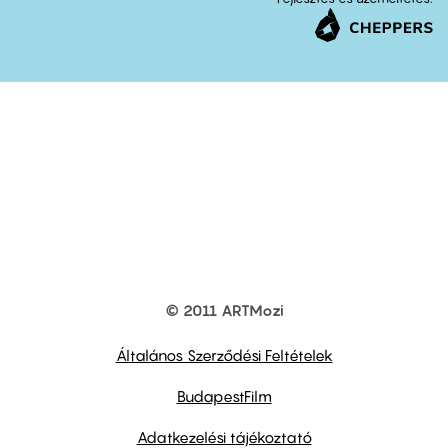
© 2011 ARTMozi
Footer
other
links
Általános Szerződési Feltételek
BudapestFilm
Adatkezelési tájékoztató