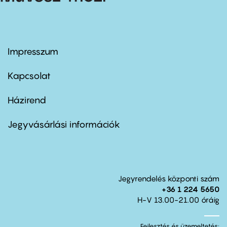
Impresszum
Footer
menu
first
Kapcsolat
Házirend
Footer
menu
second
Jegyvásárlási információk
Jegyrendelés központi szám
+36 1 224 5650
H-V 13.00-21.00 óráig
Fejlesztés és üzemeltetés: