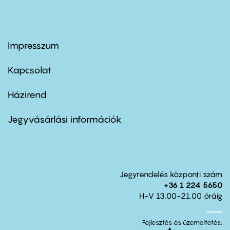
Impresszum
Footer
menu
first
Kapcsolat
Házirend
Footer
menu
second
Jegyvásárlási információk
Jegyrendelés központi szám
+36 1 224 5650
H-V 13.00-21.00 óráig
Fejlesztés és üzemeltetés: