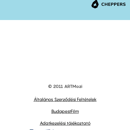
© 2011 ARTMozi
Footer
other
links
Általános Szerződési Feltételek
BudapestFilm
Adatkezelési tájékoztató