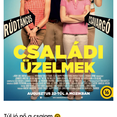
Túl jó nő a csajom