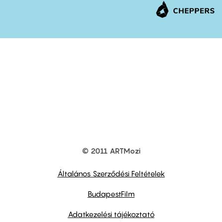
© 2011 ARTMozi
Footer
other
links
Általános Szerződési Feltételek
BudapestFilm
Adatkezelési tájékoztató