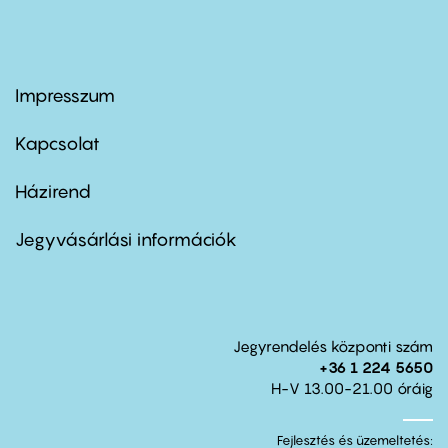
Impresszum
Footer
menu
first
Kapcsolat
Házirend
Footer
menu
second
Jegyvásárlási információk
Jegyrendelés központi szám
+36 1 224 5650
H-V 13.00-21.00 óráig
Fejlesztés és üzemeltetés: