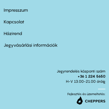
Impresszum
Footer
menu
first
Kapcsolat
Házirend
Footer
menu
second
Jegyvásárlási információk
Jegyrendelés központi szám
+36 1 224 5650
H-V 13.00-21.00 óráig
Fejlesztés és üzemeltetés: