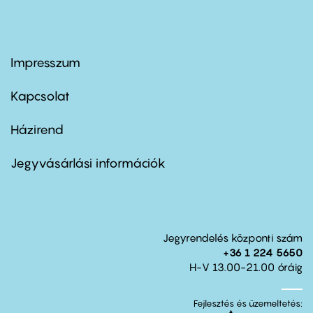
Impresszum
Footer
menu
first
Kapcsolat
Házirend
Footer
menu
second
Jegyvásárlási információk
Jegyrendelés központi szám
+36 1 224 5650
H-V 13.00-21.00 óráig
Fejlesztés és üzemeltetés: