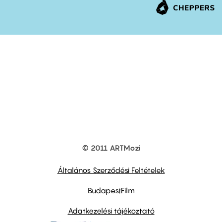
© 2011 ARTMozi
Footer
other
links
Általános Szerződési Feltételek
BudapestFilm
Adatkezelési tájékoztató