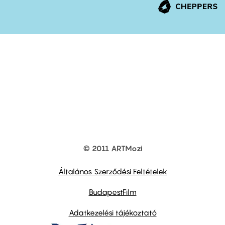
© 2011 ARTMozi
Footer
other
links
Általános Szerződési Feltételek
BudapestFilm
Adatkezelési tájékoztató