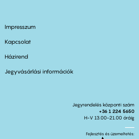
Impresszum
Footer
menu
first
Kapcsolat
Házirend
Footer
menu
second
Jegyvásárlási információk
Jegyrendelés központi szám
+36 1 224 5650
H-V 13.00-21.00 óráig
Fejlesztés és üzemeltetés: