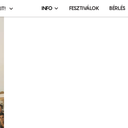
INFO
FESZTIVÁLOK
BÉRLÉS
IT!
Infó,
asztó
esemény,
terembérlés
menü