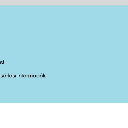
nd
ter
nu
sárlási információk
ond