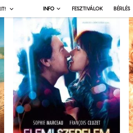
INFO
FESZTIVÁLOK
BÉRLÉS
IT!
Infó,
asztó
esemény,
terembérlés
menü