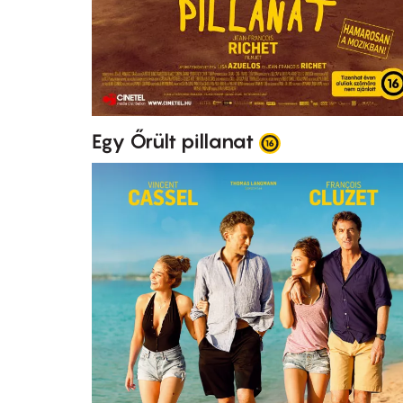
Egy Őrült pillanat