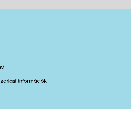
nd
ter
nu
sárlási információk
ond