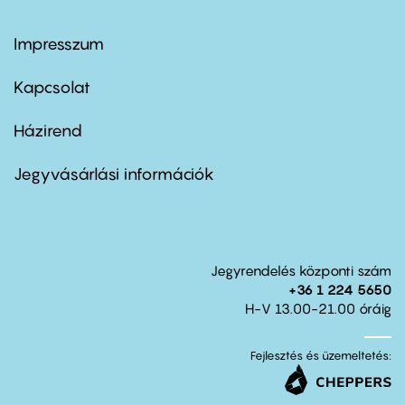
Impresszum
Footer
menu
first
Kapcsolat
Házirend
Footer
menu
second
Jegyvásárlási információk
Jegyrendelés központi szám
+36 1 224 5650
H-V 13.00-21.00 óráig
Fejlesztés és üzemeltetés: