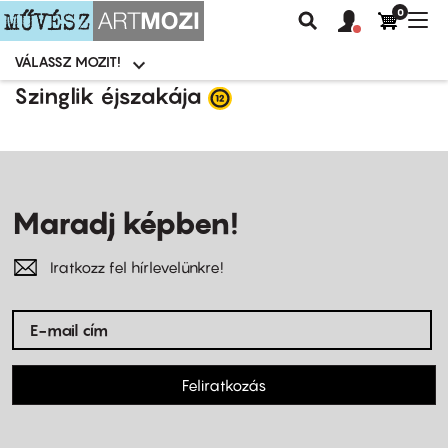
0
Felhasználói
Felhasznál
Nav
Keresés
fiók
fiók
átk
menü
menüje
VÁLASSZ MOZIT!
Moziválasztó
menü
Ugrás
Szinglik éjszakája
a
tartalomra
Maradj képben!
Iratkozz fel hírlevelünkre!
Feliratkozás