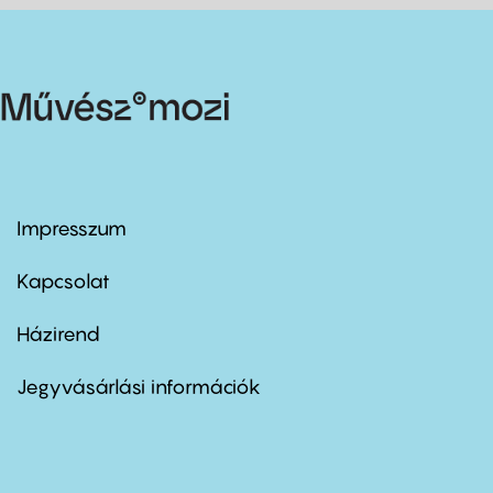
Impresszum
Footer
menu
first
Kapcsolat
Házirend
Footer
menu
second
Jegyvásárlási információk