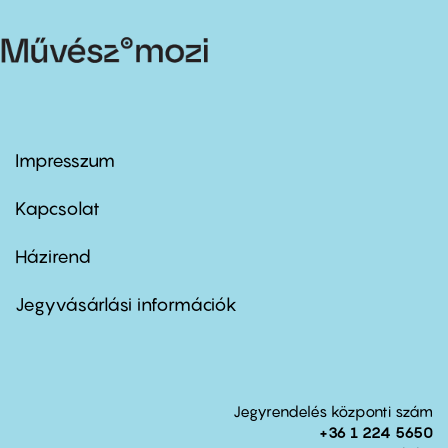
Impresszum
Footer
menu
first
Kapcsolat
Házirend
Footer
menu
second
Jegyvásárlási információk
Jegyrendelés központi szám
+36 1 224 5650