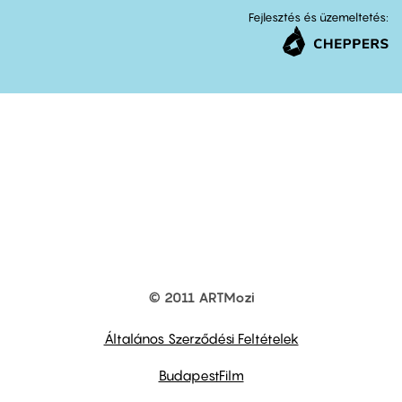
Fejlesztés és üzemeltetés:
© 2011 ARTMozi
Footer
other
links
Általános Szerződési Feltételek
BudapestFilm