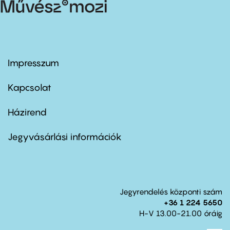
Impresszum
Footer
menu
first
Kapcsolat
Házirend
Footer
menu
second
Jegyvásárlási információk
Jegyrendelés központi szám
+36 1 224 5650
H-V 13.00-21.00 óráig