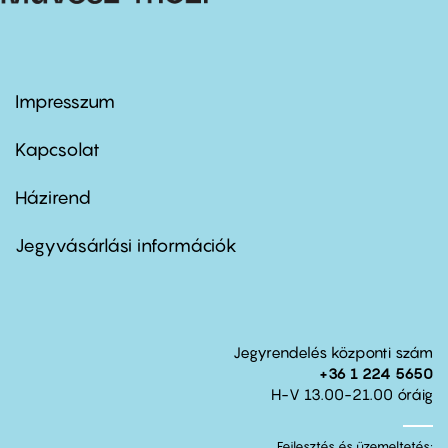
Impresszum
Footer
menu
first
Kapcsolat
Házirend
Footer
menu
second
Jegyvásárlási információk
Jegyrendelés központi szám
+36 1 224 5650
H-V 13.00-21.00 óráig
Fejlesztés és üzemeltetés: