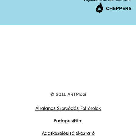
© 2011 ARTMozi
Footer
other
links
Általános Szerződési Feltételek
BudapestFilm
Adatkezelési tájékoztató