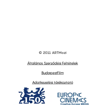
© 2011 ARTMozi
Footer
other
links
Általános Szerződési Feltételek
BudapestFilm
Adatkezelési tájékoztató