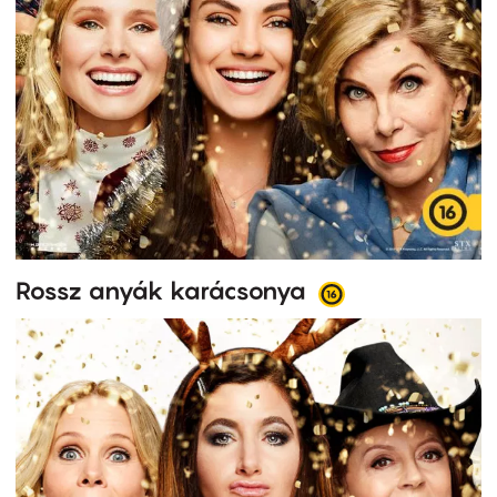
Rossz anyák karácsonya