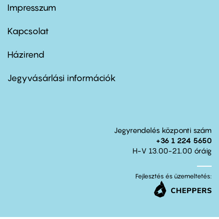
Impresszum
Footer
menu
first
Kapcsolat
Házirend
Footer
menu
second
Jegyvásárlási információk
Jegyrendelés központi szám
+36 1 224 5650
H-V 13.00-21.00 óráig
Fejlesztés és üzemeltetés: