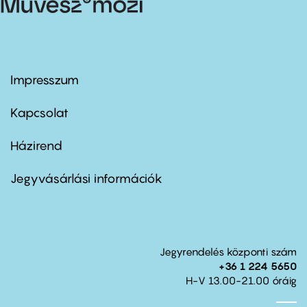
Impresszum
Footer
menu
first
Kapcsolat
Házirend
Footer
menu
second
Jegyvásárlási információk
Jegyrendelés központi szám
+36 1 224 5650
H-V 13.00-21.00 óráig