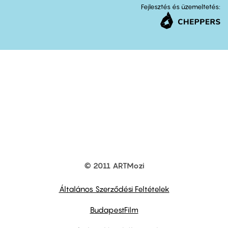
Fejlesztés és üzemeltetés:
© 2011 ARTMozi
Footer
other
links
Általános Szerződési Feltételek
BudapestFilm