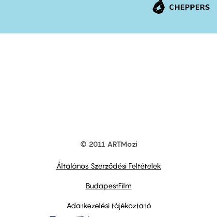
© 2011 ARTMozi
Footer
other
links
Általános Szerződési Feltételek
BudapestFilm
Adatkezelési tájékoztató