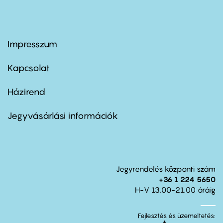
Impresszum
Footer
menu
first
Kapcsolat
Házirend
Footer
menu
second
Jegyvásárlási információk
Jegyrendelés központi szám
+36 1 224 5650
H-V 13.00-21.00 óráig
Fejlesztés és üzemeltetés: