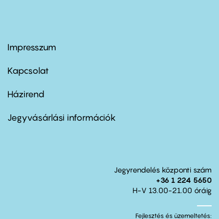
Impresszum
Footer
menu
first
Kapcsolat
Házirend
Footer
menu
second
Jegyvásárlási információk
Jegyrendelés központi szám
+36 1 224 5650
H-V 13.00-21.00 óráig
Fejlesztés és üzemeltetés: