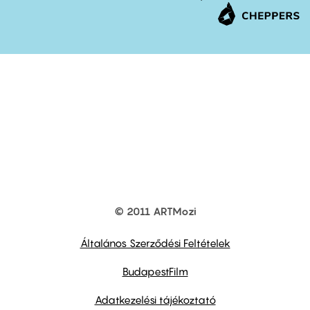
© 2011 ARTMozi
Footer
other
links
Általános Szerződési Feltételek
BudapestFilm
Adatkezelési tájékoztató