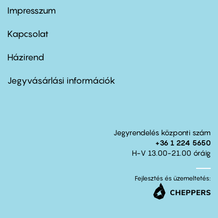
Impresszum
Footer
menu
first
Kapcsolat
Házirend
Footer
menu
second
Jegyvásárlási információk
Jegyrendelés központi szám
+36 1 224 5650
H-V 13.00-21.00 óráig
Fejlesztés és üzemeltetés: