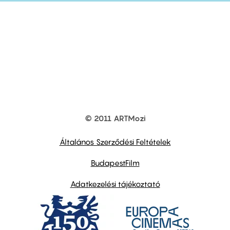
© 2011 ARTMozi
Footer
other
links
Általános Szerződési Feltételek
BudapestFilm
Adatkezelési tájékoztató