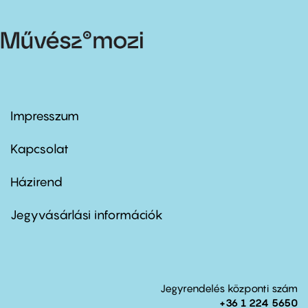
Impresszum
Footer
menu
first
Kapcsolat
Házirend
Footer
menu
second
Jegyvásárlási információk
Jegyrendelés központi szám
+36 1 224 5650