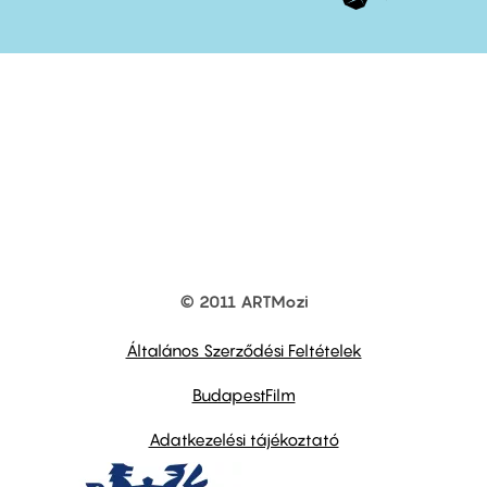
© 2011 ARTMozi
Footer
other
links
Általános Szerződési Feltételek
BudapestFilm
Adatkezelési tájékoztató