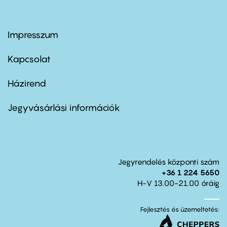
Impresszum
Footer
menu
first
Kapcsolat
Házirend
Footer
menu
second
Jegyvásárlási információk
Jegyrendelés központi szám
+36 1 224 5650
H-V 13.00-21.00 óráig
Fejlesztés és üzemeltetés: