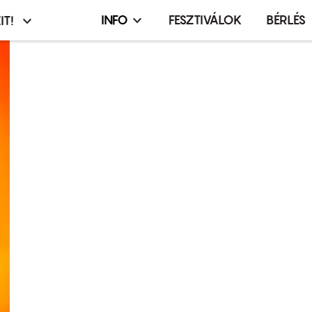
INFO
FESZTIVÁLOK
BÉRLÉS
IT!
Infó,
asztó
esemény,
terembérlés
menü