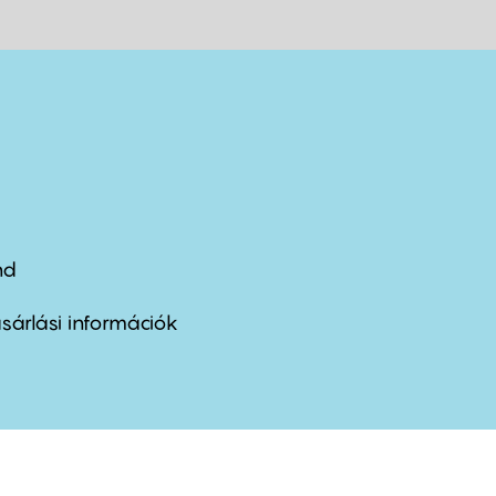
nd
ter
nu
sárlási információk
ond