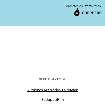
Fejlesztés és üzemeltetés:
© 2011 ARTMozi
Footer
other
links
Általános Szerződési Feltételek
BudapestFilm