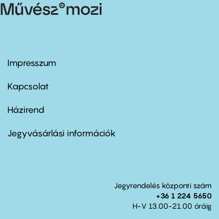
Impresszum
Footer
menu
first
Kapcsolat
Házirend
Footer
menu
second
Jegyvásárlási információk
Jegyrendelés központi szám
+36 1 224 5650
H-V 13.00-21.00 óráig