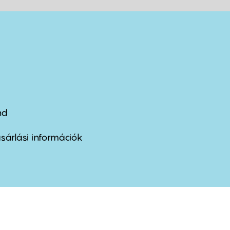
nd
ter
nu
sárlási információk
ond