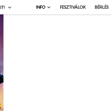
INFO
FESZTIVÁLOK
BÉRLÉS
IT!
Infó,
asztó
esemény,
terembérlés
menü