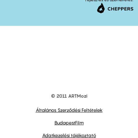
© 2011 ARTMozi
Footer
other
links
Általános Szerződési Feltételek
BudapestFilm
Adatkezelési tájékoztató