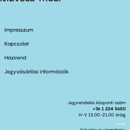
Impresszum
Footer
menu
first
Kapcsolat
Házirend
Footer
menu
second
Jegyvásárlási információk
Jegyrendelés központi szám
+36 1 224 5650
H-V 13.00-21.00 óráig
Fejlesztés és üzemeltetés: