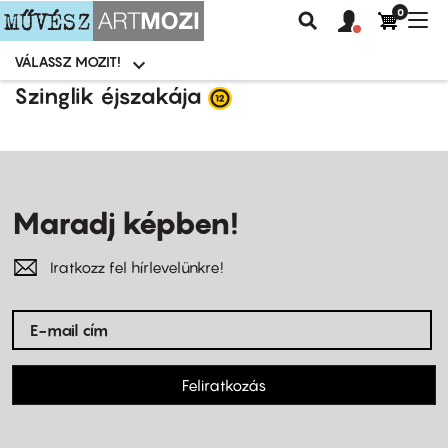
0
Felhasználói
Felhasznál
Nav
Keresés
fiók
fiók
átk
menü
menüje
VÁLASSZ MOZIT!
Moziválasztó
menü
Ugrás
Szinglik éjszakája
a
tartalomra
Maradj képben!
Iratkozz fel hírlevelünkre!
Feliratkozás