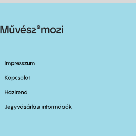
Impresszum
Footer
menu
first
Kapcsolat
Házirend
Footer
menu
second
Jegyvásárlási információk