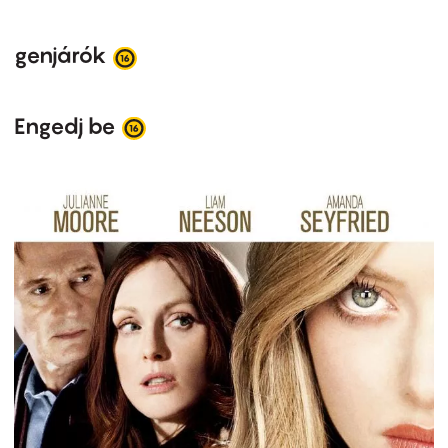
genjárók
Engedj be