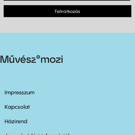
Feliratkozás
Impresszum
Footer
menu
first
Kapcsolat
Házirend
Footer
menu
second