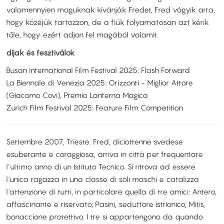
valamennyien maguknak kívánják Fredet, Fred vágyik arra,
hogy közéjük tartozzon, de a fiúk folyamatosan azt kérik
tőle, hogy ezért adjon fel magából valamit.
díjak és fesztiválok
Busan International Film Festival 2025: Flash Forward
La Biennale di Venezia 2025: Orizzonti - Miglior Attore
(Giacomo Covi), Premio Lanterna Magica
Zurich Film Festival 2025: Feature Film Competition
Settembre 2007, Trieste. Fred, diciottenne svedese
esuberante e coraggiosa, arriva in città per frequentare
l’ultimo anno di un Istituto Tecnico. Si ritrova ad essere
l'unica ragazza in una classe di soli maschi e catalizza
l'attenzione di tutti, in particolare quella di tre amici: Antero,
affascinante e riservato; Pasini, seduttore istrionico; Mitis,
bonaccione protettivo. I tre si appartengono da quando