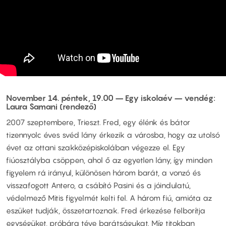
November 14. péntek, 19.00 – Egy iskolaév – vendég:
Laura Samani (rendező)
2007 szeptembere, Trieszt. Fred, egy élénk és bátor
tizennyolc éves svéd lány érkezik a városba, hogy az utolsó
évet az ottani szakközépiskolában végezze el. Egy
fiúosztályba csöppen, ahol ő az egyetlen lány, így minden
figyelem rá irányul, különösen három barát, a vonzó és
visszafogott Antero, a csábító Pasini és a jóindulatú,
védelmező Mitis figyelmét kelti fel. A három fiú, amióta az
eszüket tudják, összetartoznak. Fred érkezése felborítja
egységüket, próbára téve barátságukat. Míg titokban