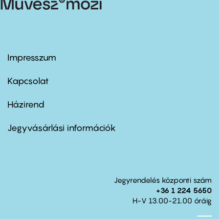
Impresszum
Footer
menu
first
Kapcsolat
Házirend
Footer
menu
second
Jegyvásárlási információk
Jegyrendelés központi szám
+36 1 224 5650
H-V 13.00-21.00 óráig