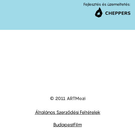
Fejlesztés és üzemeltetés:
© 2011 ARTMozi
Footer
other
links
Általános Szerződési Feltételek
BudapestFilm