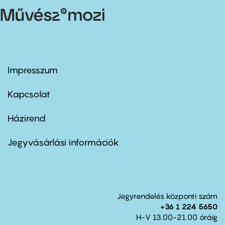
Impresszum
Footer
menu
first
Kapcsolat
Házirend
Footer
menu
second
Jegyvásárlási információk
Jegyrendelés központi szám
+36 1 224 5650
H-V 13.00-21.00 óráig