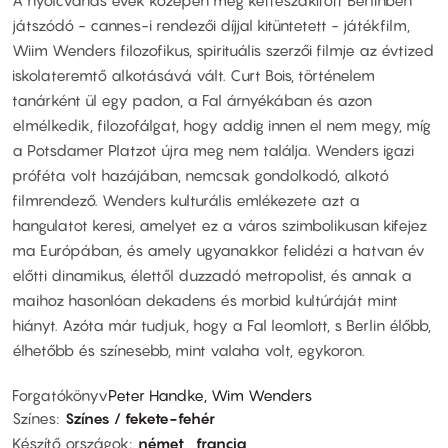
játszódó - cannes-i rendezői díjjal kitüntetett - játékfilm,
Wiim Wenders filozofikus, spirituális szerzői filmje az évtized
iskolateremtő alkotásává vált. Curt Bois, történelem
tanárként ül egy padon, a Fal árnyékában és azon
elmélkedik, filozofálgat, hogy addig innen el nem megy, míg
a Potsdamer Platzot újra meg nem találja. Wenders igazi
próféta volt hazájában, nemcsak gondolkodó, alkotó
filmrendező. Wenders kulturális emlékezete azt a
hangulatot keresi, amelyet ez a város szimbolikusan kifejez
ma Európában, és amely ugyanakkor felidézi a hatvan év
előtti dinamikus, élettől duzzadó metropolist, és annak a
maihoz hasonlóan dekadens és morbid kultúráját mint
hiányt. Azóta már tudjuk, hogy a Fal leomlott, s Berlin élőbb,
élhetőbb és színesebb, mint valaha volt, egykoron.
Forgatókönyv
Peter Handke, Wim Wenders
Színes
Színes / fekete-fehér
Készítő országok
német
francia