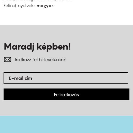
Felirat nyelvek
magyar
Maradj képben!
Iratkozz fel hírlevelünkre!
Feliratkozás