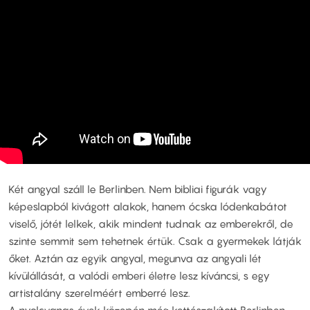
Két angyal száll le Berlinben. Nem bibliai figurák vagy
képeslapból kivágott alakok, hanem ócska lódenkabátot
viselő, jótét lelkek, akik mindent tudnak az emberekről, de
szinte semmit sem tehetnek értük. Csak a gyermekek látják
őket. Aztán az egyik angyal, megunva az angyali lét
kívülállását, a valódi emberi életre lesz kíváncsi, s egy
artistalány szerelméért emberré lesz.
A nyolcvanas évek közepén még kettészakított Berlinben