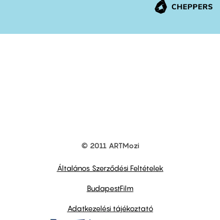
© 2011 ARTMozi
Footer
other
links
Általános Szerződési Feltételek
BudapestFilm
Adatkezelési tájékoztató