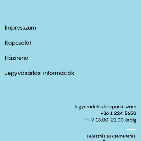
Impresszum
Footer
menu
first
Kapcsolat
Házirend
Footer
menu
second
Jegyvásárlási információk
Jegyrendelés központi szám
+36 1 224 5650
H-V 13.00-21.00 óráig
Fejlesztés és üzemeltetés: