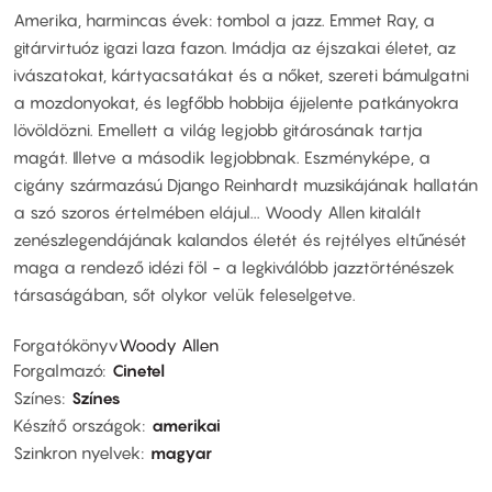
Amerika, harmincas évek: tombol a jazz. Emmet Ray, a
gitárvirtuóz igazi laza fazon. Imádja az éjszakai életet, az
ivászatokat, kártyacsatákat és a nőket, szereti bámulgatni
a mozdonyokat, és legfőbb hobbija éjjelente patkányokra
lövöldözni. Emellett a világ legjobb gitárosának tartja
magát. Illetve a második legjobbnak. Eszményképe, a
cigány származású Django Reinhardt muzsikájának hallatán
a szó szoros értelmében elájul... Woody Allen kitalált
zenészlegendájának kalandos életét és rejtélyes eltűnését
maga a rendező idézi föl - a legkiválóbb jazztörténészek
társaságában, sőt olykor velük feleselgetve.
Forgatókönyv
Woody Allen
Forgalmazó
Cinetel
Színes
Színes
Készítő országok
amerikai
Szinkron nyelvek
magyar