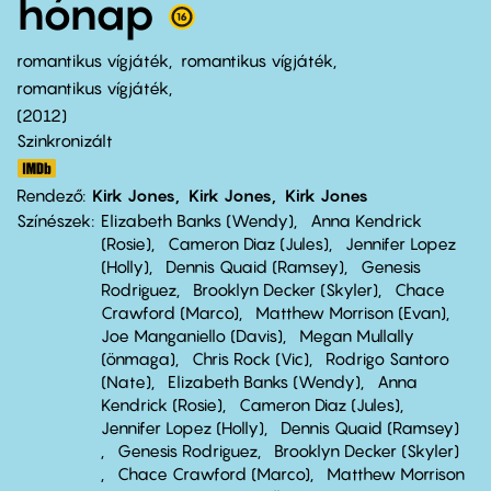
hónap
romantikus vígjáték
romantikus vígjáték
romantikus vígjáték
2012
Szinkronizált
Rendező
Kirk Jones
Kirk Jones
Kirk Jones
Színészek
Elizabeth Banks (Wendy)
Anna Kendrick
(Rosie)
Cameron Diaz (Jules)
Jennifer Lopez
(Holly)
Dennis Quaid (Ramsey)
Genesis
Rodriguez
Brooklyn Decker (Skyler)
Chace
Crawford (Marco)
Matthew Morrison (Evan)
Joe Manganiello (Davis)
Megan Mullally
(önmaga)
Chris Rock (Vic)
Rodrigo Santoro
(Nate)
Elizabeth Banks (Wendy)
Anna
Kendrick (Rosie)
Cameron Diaz (Jules)
Jennifer Lopez (Holly)
Dennis Quaid (Ramsey)
Genesis Rodriguez
Brooklyn Decker (Skyler)
Chace Crawford (Marco)
Matthew Morrison