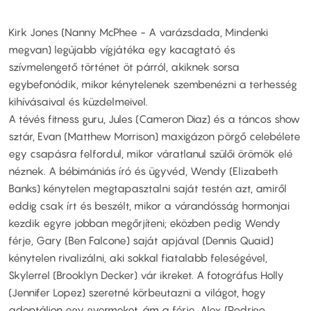
Kirk Jones (Nanny McPhee - A varázsdada, Mindenki
megvan) legújabb vígjátéka egy kacagtató és
szívmelengető történet öt párról, akiknek sorsa
egybefonódik, mikor kénytelenek szembenézni a terhesség
kihívásaival és küzdelmeivel.
A tévés fitness guru, Jules (Cameron Diaz) és a táncos show
sztár, Evan (Matthew Morrison) maxigázon pörgő celebélete
egy csapásra felfordul, mikor váratlanul szülői örömök elé
néznek. A bébimániás író és ügyvéd, Wendy (Elizabeth
Banks) kénytelen megtapasztalni saját testén azt, amiről
eddig csak írt és beszélt, mikor a várandósság hormonjai
kezdik egyre jobban megőrjíteni; eközben pedig Wendy
férje, Gary (Ben Falcone) saját apjával (Dennis Quaid)
kénytelen rivalizálni, aki sokkal fiatalabb feleségével,
Skylerrel (Brooklyn Decker) vár ikreket. A fotográfus Holly
(Jennifer Lopez) szeretné körbeutazni a világot, hogy
adoptáljon egy gyermeket, ám a férje, Alex (Rodrigo