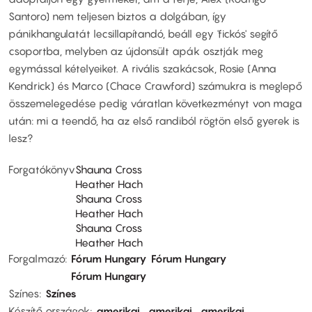
Santoro) nem teljesen biztos a dolgában, így
pánikhangulatát lecsillapítandó, beáll egy 'fickós' segítő
csoportba, melyben az újdonsült apák osztják meg
egymással kételyeiket. A rivális szakácsok, Rosie (Anna
Kendrick) és Marco (Chace Crawford) számukra is meglepő
összemelegedése pedig váratlan következményt von maga
után: mi a teendő, ha az első randiból rögtön első gyerek is
lesz?
Forgatókönyv
Shauna Cross
Heather Hach
Shauna Cross
Heather Hach
Shauna Cross
Heather Hach
Forgalmazó
Fórum Hungary
Fórum Hungary
Fórum Hungary
Színes
Színes
Készítő országok
amerikai
amerikai
amerikai