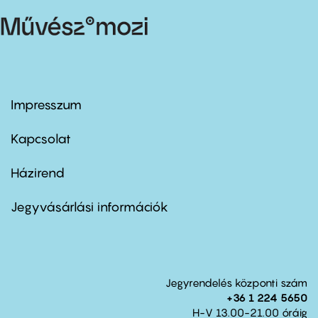
Impresszum
Footer
menu
first
Kapcsolat
Házirend
Footer
menu
second
Jegyvásárlási információk
Jegyrendelés központi szám
+36 1 224 5650
H-V 13.00-21.00 óráig