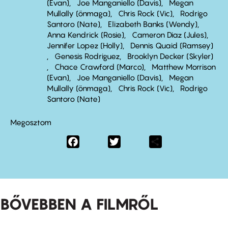
(Evan)
Joe Manganiello (Davis)
Megan
Mullally (önmaga)
Chris Rock (Vic)
Rodrigo
Santoro (Nate)
Elizabeth Banks (Wendy)
Anna Kendrick (Rosie)
Cameron Diaz (Jules)
Jennifer Lopez (Holly)
Dennis Quaid (Ramsey)
Genesis Rodriguez
Brooklyn Decker (Skyler)
Chace Crawford (Marco)
Matthew Morrison
(Evan)
Joe Manganiello (Davis)
Megan
Mullally (önmaga)
Chris Rock (Vic)
Rodrigo
Santoro (Nate)
Megosztom
Facebook
Twitter
Share
BŐVEBBEN A FILMRŐL