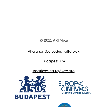
© 2011 ARTMozi
Footer
other
links
Általános Szerződési Feltételek
BudapestFilm
Adatkezelési tájékoztató