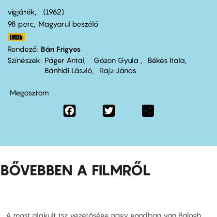
vígjáték
1962
98 perc,
Magyarul beszélő
Rendező
Bán Frigyes
Színészek
Páger Antal
Gózon Gyula
Békés Itala
Bánhidi László
Rajz János
Megosztom
Facebook
Twitter
Share
BŐVEBBEN A FILMRŐL
A most alakult tsz vezetősége nagy gondban van Balogh