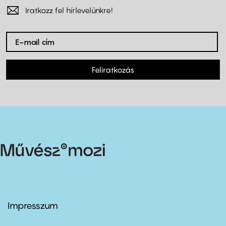
Iratkozz fel hírlevelünkre!
Feliratkozás
Impresszum
Footer
menu
first