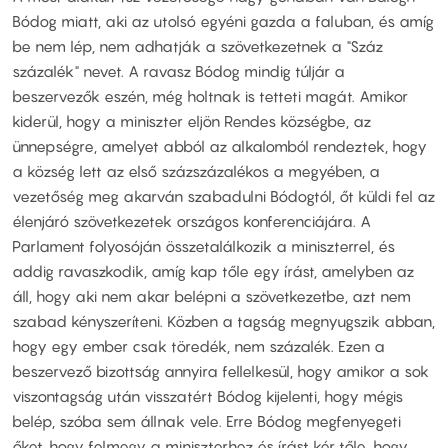
Bódog miatt, aki az utolsó egyéni gazda a faluban, és amíg
be nem lép, nem adhatják a szövetkezetnek a "Száz
százalék" nevet. A ravasz Bódog mindig túljár a
beszervezők eszén, még holtnak is tetteti magát. Amikor
kiderül, hogy a miniszter eljön Rendes községbe, az
ünnepségre, amelyet abból az alkalomból rendeztek, hogy
a község lett az első százszázalékos a megyében, a
vezetőség meg akarván szabadulni Bódogtól, őt küldi fel az
élenjáró szövetkezetek országos konferenciájára. A
Parlament folyosóján összetalálkozik a miniszterrel, és
addig ravaszkodik, amíg kap tőle egy írást, amelyben az
áll, hogy aki nem akar belépni a szövetkezetbe, azt nem
szabad kényszeríteni. Közben a tagság megnyugszik abban,
hogy egy ember csak töredék, nem százalék. Ezen a
beszervező bizottság annyira fellelkesül, hogy amikor a sok
viszontagság után visszatért Bódog kijelenti, hogy mégis
belép, szóba sem állnak vele. Erre Bódog megfenyegeti
őket, hogy felmegy a miniszterhez és írást kér tőle, hogy