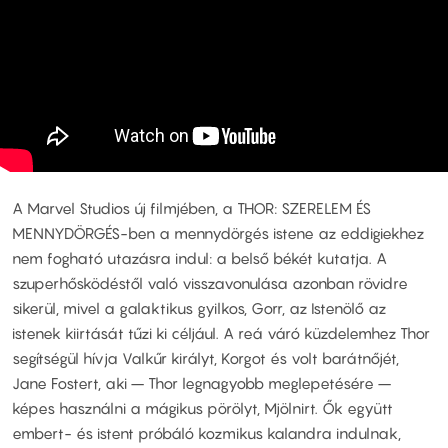
A Marvel Studios új filmjében, a THOR: SZERELEM ÉS
MENNYDÖRGÉS-ben a mennydörgés istene az eddigiekhez
nem fogható utazásra indul: a belső békét kutatja. A
szuperhősködéstől való visszavonulása azonban rövidre
sikerül, mivel a galaktikus gyilkos, Gorr, az Istenölő az
istenek kiirtását tűzi ki céljául. A reá váró küzdelemhez Thor
segítségül hívja Valkűr királyt, Korgot és volt barátnőjét,
Jane Fostert, aki – Thor legnagyobb meglepetésére –
képes használni a mágikus pörölyt, Mjölnirt. Ők együtt
embert- és istent próbáló kozmikus kalandra indulnak,