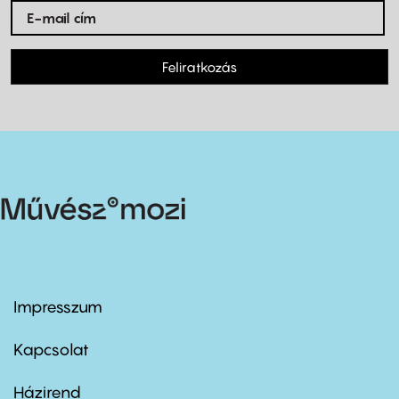
Feliratkozás
Impresszum
Footer
menu
first
Kapcsolat
Házirend
Footer