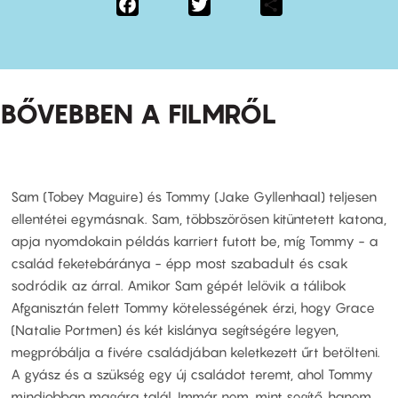
Facebook
Twitter
Share
BŐVEBBEN A FILMRŐL
Sam (Tobey Maguire) és Tommy (Jake Gyllenhaal) teljesen
ellentétei egymásnak. Sam, többszörösen kitüntetett katona,
apja nyomdokain példás karriert futott be, míg Tommy - a
család feketebáránya - épp most szabadult és csak
sodródik az árral. Amikor Sam gépét lelövik a tálibok
Afganisztán felett Tommy kötelességének érzi, hogy Grace
(Natalie Portmen) és két kislánya segítségére legyen,
megpróbálja a fivére családjában keletkezett űrt betölteni.
A gyász és a szükség egy új családot teremt, ahol Tommy
mindjobban magára talál. Immár nem, mint segítő, hanem,