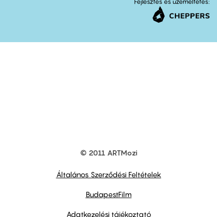
Fejlesztés és üzemeltetés:
© 2011 ARTMozi
Footer
other
links
Általános Szerződési Feltételek
BudapestFilm
Adatkezelési tájékoztató