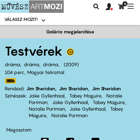
0
Felhasználói
Felhasznál
Nav
Keresés
fiók
fiók
átk
menü
menüje
VÁLASSZ MOZIT!
Moziválasztó
menü
Ugrás
Galéria megjelenítése
a
tartalomra
Testvérek
dráma
dráma
dráma
2009
104 perc,
Magyar felirattal
Rendező
Jim Sheridan
Jim Sheridan
Jim Sheridan
Színészek
Jake Gyllenhaal
Tobey Maguire
Natalie
Portman
Jake Gyllenhaal
Tobey Maguire
Natalie Portman
Jake Gyllenhaal
Tobey
Maguire
Natalie Portman
Megosztom