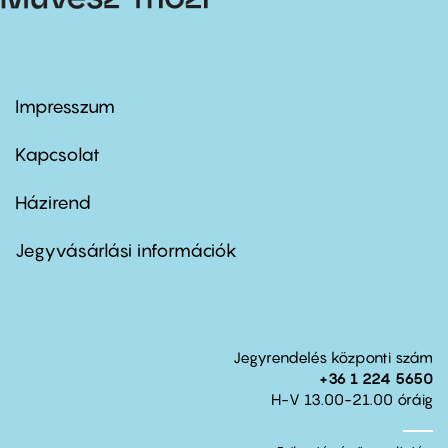
Impresszum
Footer
menu
first
Kapcsolat
Házirend
Footer
menu
second
Jegyvásárlási információk
Jegyrendelés központi szám
+36 1 224 5650
H-V 13.00-21.00 óráig