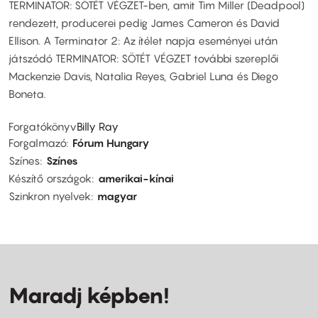
TERMINATOR: SÖTÉT VÉGZET-ben, amit Tim Miller (Deadpool)
rendezett, producerei pedig James Cameron és David
Ellison. A Terminator 2: Az ítélet napja eseményei után
játszódó TERMINATOR: SÖTÉT VÉGZET további szereplői
Mackenzie Davis, Natalia Reyes, Gabriel Luna és Diego
Boneta.
Forgatókönyv
Billy Ray
Forgalmazó
Fórum Hungary
Színes
Színes
Készítő országok
amerikai-kínai
Szinkron nyelvek
magyar
Maradj képben!