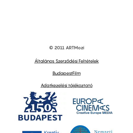
© 2011 ARTMozi
Footer
other
links
Általános Szerződési Feltételek
BudapestFilm
Adatkezelési tájékoztató