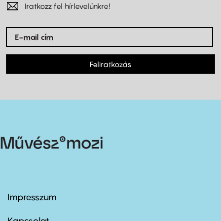
Iratkozz fel hírlevelünkre!
Feliratkozás
Impresszum
Footer
menu
first
Kapcsolat