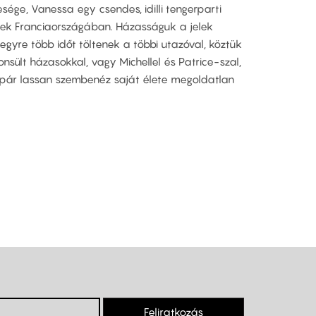
esége, Vanessa egy csendes, idilli tengerparti
ek Franciaországában. Házasságuk a jelek
egyre több időt töltenek a többi utazóval, köztük
onsült házasokkal, vagy Michellel és Patrice-szal,
i pár lassan szembenéz saját élete megoldatlan
Feliratkozás