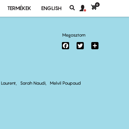
0
Felhasználó
Felhasználói
TERMÉKEK
ENGLISH
fiók
Keresés
fiók
menü
menüje
Megosztom
Facebook
Twitter
Share
 Laurent
Sarah Naudi
Melvil Poupaud