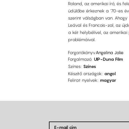
Roland, az amerikai író, és fel
üdülőbe érkeznek a '70-es év
szerint válságban van. Ahogy 
Leával és Francois-zal, az újd
a két helybélivel, az amerika
problémáival.
Forgatókönyv
Angelina Jolie
Forgalmazó
UIP-Duna Film
Színes
Színes
Készítő országok
angol
Felirat nyelvek
magyar