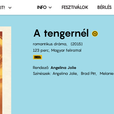
INFO
FESZTIVÁLOK
BÉRLÉS
IT!
Infó,
asztó
esemény,
terembérlés
A tengernél
menü
romantikus dráma
2015
123 perc,
Magyar felirattal
Rendező
Angelina Jolie
Színészek
Angelina Jolie
Brad Pitt
Melanie