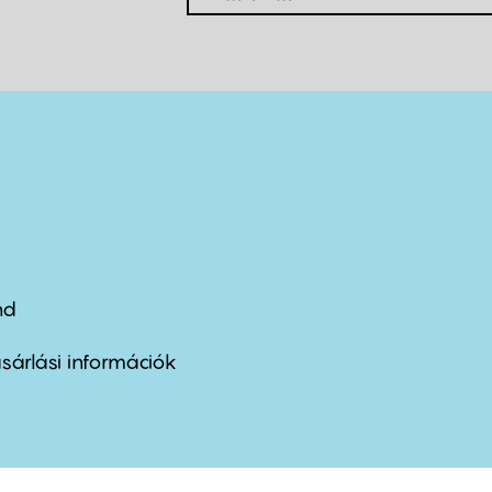
nd
ter
nu
sárlási információk
ond