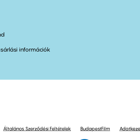
nd
ter
nu
sárlási információk
ond
Általános Szerződési Feltételek
BudapestFilm
Adatkezel