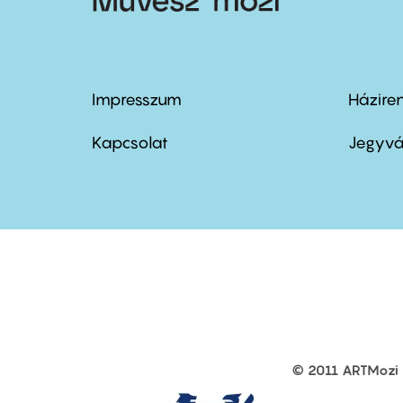
Impresszum
Házire
Footer
Foo
menu
me
Kapcsolat
Jegyvá
first
sec
© 2011 ARTMozi
Footer