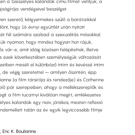
ésén a Szeszélyes kalandok című filmet vetítjük, a
újságírója vendégeivel beszélget.
en szerető, kétgyermekes szülő a barátaikkal
nt, hogy 16 évnyi együttlét után nyitott
ét fél számára szabad a szexualitás másokkal.
jük nyomon, hogy mindez hogyan hat rájuk,
s vár-e, amit idáig közösen felépítettek, illetve
 és ezek következtében személyiségük változását
zetben meséli el különböző intim és kevéssé intim
, de végig szeretettel – amilyen őszintén, épp
ulianne (a film társírója és rendezője) és Catherine
plő pár szerepeiben, ahogy a mellékszereplők és
gít a film tucatnyi kiválóan megírt, emlékezetes
élyes kalandok egy naiv, játékos, mesteri reflexió
demellett talán az év egyik legviccesebb filmje
 Eric K. Boulianne