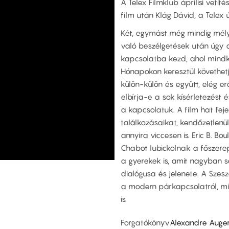
A Telex Filmklub áprilisi vetít
film után Klág Dávid, a Telex 
Két, egymást még mindig mély
való beszélgetések után úgy dö
kapcsolatba kezd, ahol mindk
Hónapokon keresztül követhet
külön-külön és együtt, elég erő
elbírja-e a sok kísérletezést
a kapcsolatuk. A film hat feje
találkozásaikat, kendőzetlenül
annyira viccesen is. Eric B. Bo
Chabot lubickolnak a főszere
a gyerekek is, amit nagyban se
dialógusa és jelenete. A Szesz
a modern párkapcsolatról, min
is.
Forgatókönyv
Alexandre Auger,