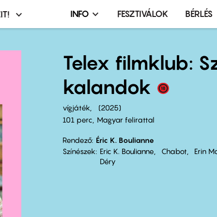
INFO
FESZTIVÁLOK
BÉRLÉS
IT!
Infó,
asztó
esemény,
terembérlés
Telex filmklub: S
menü
kalandok
vígjáték
2025
101 perc,
Magyar felirattal
Rendező
Éric K. Boulianne
Színészek
Eric K. Boulianne
Chabot
Erin M
Déry