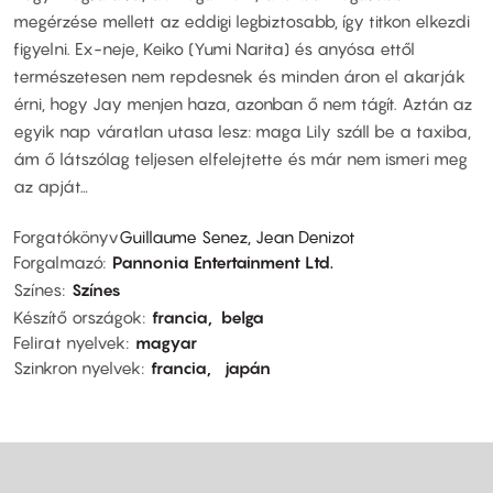
megérzése mellett az eddigi legbiztosabb, így titkon elkezdi
figyelni. Ex-neje, Keiko (Yumi Narita) és anyósa ettől
természetesen nem repdesnek és minden áron el akarják
érni, hogy Jay menjen haza, azonban ő nem tágít. Aztán az
egyik nap váratlan utasa lesz: maga Lily száll be a taxiba,
ám ő látszólag teljesen elfelejtette és már nem ismeri meg
az apját…
Forgatókönyv
Guillaume Senez, Jean Denizot
Forgalmazó
Pannonia Entertainment Ltd.
Színes
Színes
Készítő országok
francia
belga
Felirat nyelvek
magyar
Szinkron nyelvek
francia
japán