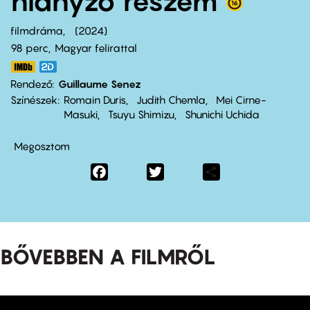
hiányzó részem
filmdráma
2024
98 perc,
Magyar felirattal
Rendező
Guillaume Senez
Színészek
Romain Duris
Judith Chemla
Mei Cirne-
Masuki
Tsuyu Shimizu
Shunichi Uchida
Megosztom
Facebook
Twitter
Share
BŐVEBBEN A FILMRŐL