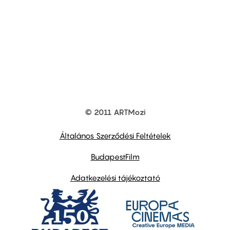
© 2011 ARTMozi
Footer
other
links
Általános Szerződési Feltételek
BudapestFilm
Adatkezelési tájékoztató