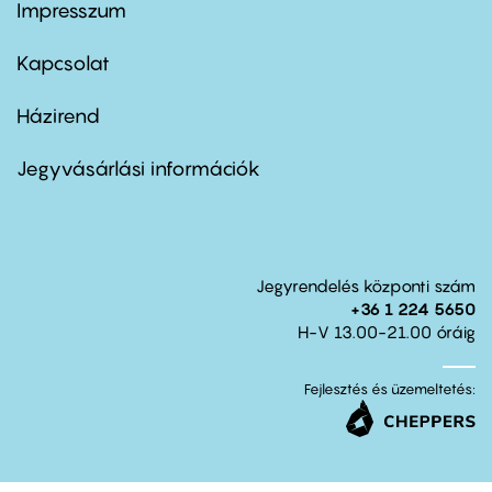
Impresszum
Footer
menu
first
Kapcsolat
Házirend
Footer
menu
second
Jegyvásárlási információk
Jegyrendelés központi szám
+36 1 224 5650
H-V 13.00-21.00 óráig
Fejlesztés és üzemeltetés: