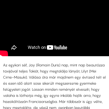
Az egykori séf, Jay (Romain Duris) nap, mint nap beautózza
taxijával teljes Tokiót, hogy megtalálja lányát, Lilyt (Mei
Cirne-Masuki). Válása óta már majdnem egy évtized telt el
és ezen idő alatt sose sikerült megszereznie gyermeke
felügyeleti jogát. Lassan minden reményét elveszíti, hogy
valaha is láthatja még, így egyre inkább hajlik arra, hogy
hazaköltözzön Franciaországba. Már többször is úgy vélte,
hogy megtalálta, de végül nem, azonban legutóbbi