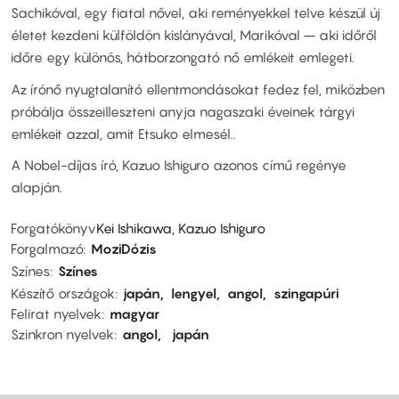
Sachikóval, egy fiatal nővel, aki reményekkel telve készül új
életet kezdeni külföldön kislányával, Marikóval – aki időről
időre egy különös, hátborzongató nő emlékeit emlegeti.
Az írónő nyugtalanító ellentmondásokat fedez fel, miközben
próbálja összeilleszteni anyja nagaszaki éveinek tárgyi
emlékeit azzal, amit Etsuko elmesél..
A Nobel-díjas író, Kazuo Ishiguro azonos című regénye
alapján.
Forgatókönyv
Kei Ishikawa, Kazuo Ishiguro
Forgalmazó
MoziDózis
Színes
Színes
Készítő országok
japán
lengyel
angol
szingapúri
Felirat nyelvek
magyar
Szinkron nyelvek
angol
japán