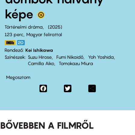
képe
Történelmi dráma
2025
123 perc,
Magyar felirattal
Rendező
Kei Ishikawa
Színészek
Suzu Hirose
Fumi Nikaidô
Yoh Yoshida
Camilla Aiko
Tomokazu Miura
Megosztom
Facebook
Twitter
Share
BŐVEBBEN A FILMRŐL