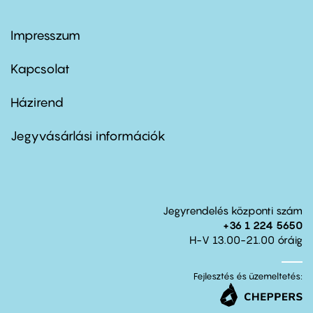
Impresszum
Footer
menu
first
Kapcsolat
Házirend
Footer
menu
second
Jegyvásárlási információk
Jegyrendelés központi szám
+36 1 224 5650
H-V 13.00-21.00 óráig
Fejlesztés és üzemeltetés: