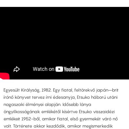
Egyesült Királyság, 1982. Egy fiatal, feltörekvő japán–brit
írónő könyvet tervez írni édesanyja, Etsuko háború utáni
nagaszaki élményei alapján. Idősebb lánya
öngyilkosságának emlékétől kísértve Etsuko visszaidézi
emlékeit 1952-ből, amikor fiatal, első gyermekét váró nő
volt. Története akkor kezdődik, amikor megismerkedik