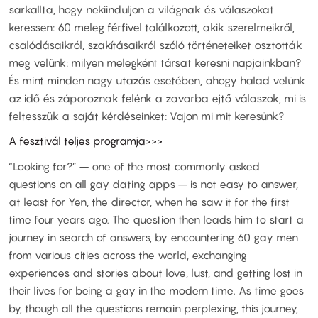
sarkallta, hogy nekiinduljon a világnak és válaszokat
keressen: 60 meleg férfivel találkozott, akik szerelmeikről,
csalódásaikról, szakításaikról szóló történeteiket osztották
meg velünk: milyen melegként társat keresni napjainkban?
És mint minden nagy utazás esetében, ahogy halad velünk
az idő és záporoznak felénk a zavarba ejtő válaszok, mi is
feltesszük a saját kérdéseinket: Vajon mi mit keresünk?
A fesztivál teljes programja>>>
“Looking for?” – one of the most commonly asked
questions on all gay dating apps – is not easy to answer,
at least for Yen, the director, when he saw it for the first
time four years ago. The question then leads him to start a
journey in search of answers, by encountering 60 gay men
from various cities across the world, exchanging
experiences and stories about love, lust, and getting lost in
their lives for being a gay in the modern time. As time goes
by, though all the questions remain perplexing, this journey,