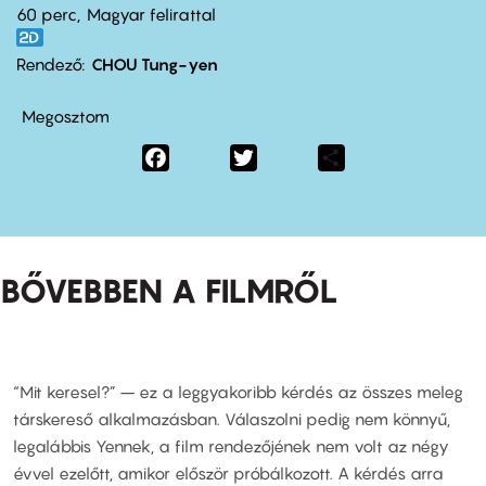
60 perc,
Magyar felirattal
Rendező
CHOU Tung-yen
Megosztom
Facebook
Twitter
Share
BŐVEBBEN A FILMRŐL
“Mit keresel?” – ez a leggyakoribb kérdés az összes meleg
társkereső alkalmazásban. Válaszolni pedig nem könnyű,
legalábbis Yennek, a film rendezőjének nem volt az négy
évvel ezelőtt, amikor először próbálkozott. A kérdés arra