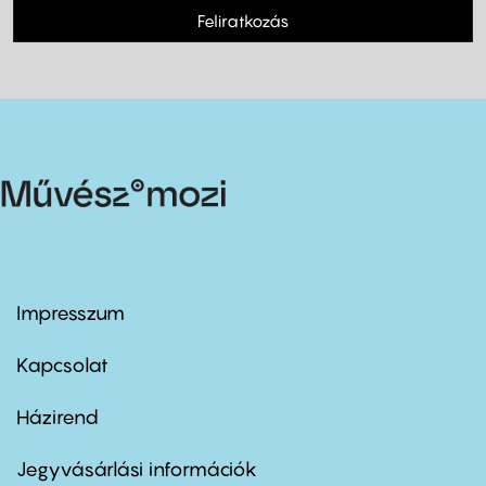
Feliratkozás
Impresszum
Footer
menu
first
Kapcsolat
Házirend
Footer
menu
second
Jegyvásárlási információk