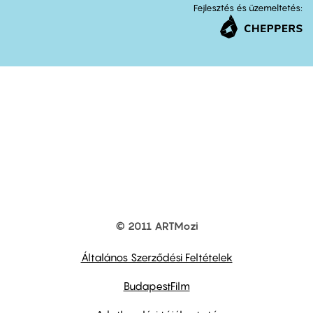
Fejlesztés és üzemeltetés:
© 2011 ARTMozi
Footer
other
links
Általános Szerződési Feltételek
BudapestFilm