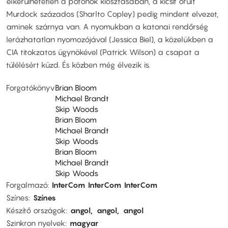
elkerülhetetlen a pofonok kiosztásában, a kicsit őrült
Murdock százados (Sharlto Copley) pedig mindent elvezet,
aminek szárnya van. A nyomukban a katonai rendőrség
lerázhatatlan nyomozójával (Jessica Biel), a közelükben a
CIA titokzatos ügynökével (Patrick Wilson) a csapat a
túlélésért küzd. És közben még élvezik is.
Forgatókönyv
Brian Bloom
Michael Brandt
Skip Woods
Brian Bloom
Michael Brandt
Skip Woods
Brian Bloom
Michael Brandt
Skip Woods
Forgalmazó
InterCom
InterCom
InterCom
Színes
Színes
Készítő országok
angol
angol
angol
Szinkron nyelvek
magyar