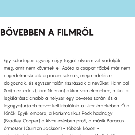
BŐVEBBEN A FILMRŐL
Egy különleges egység négy tagját olyasmivel vádolják
meg, amit nem követtek el. Azóta a csapat többé már nem
engedelmeskedik a parancsoknak, megrendelésre
dolgoznak, és egyszer talán tisztázzák a nevüket. Hannibal
Smith ezredes (Liam Neeson) akkor van elemében, mikor a
legkilátástalanabb a helyzet egy bevetés során, és a
legagyafurtabb tervet kell kitalálnia a siker érdekében. Ő a
főnök. Egyik embere, a karizmatikus Peck hadnagy
(Bradley Cooper) a kivitelezésben profi, a másik Baracus
őrmester (Quinton Jackson) - többek között -