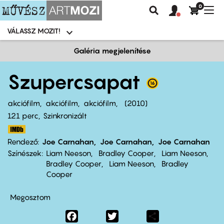
0
Felhasználói
Felhasznál
Nav
Keresés
fiók
fiók
átk
menü
menüje
VÁLASSZ MOZIT!
Moziválasztó
menü
Ugrás
Galéria megjelenítése
a
tartalomra
Szupercsapat
akciófilm
akciófilm
akciófilm
2010
121 perc,
Szinkronizált
Rendező
Joe Carnahan
Joe Carnahan
Joe Carnahan
Színészek
Liam Neeson
Bradley Cooper
Liam Neeson
Bradley Cooper
Liam Neeson
Bradley
Cooper
Megosztom
Facebook
Twitter
Share