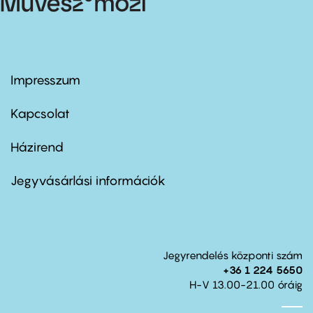
Impresszum
Footer
menu
first
Kapcsolat
Házirend
Footer
menu
second
Jegyvásárlási információk
Jegyrendelés központi szám
+36 1 224 5650
H-V 13.00-21.00 óráig