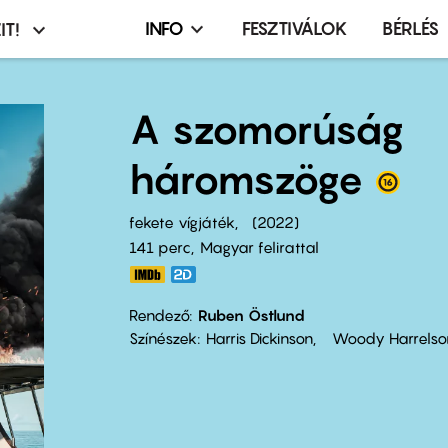
INFO
FESZTIVÁLOK
BÉRLÉS
IT!
Infó,
asztó
esemény,
terembérlés
A szomorúság
menü
háromszöge
fekete vígjáték
2022
141 perc,
Magyar felirattal
Rendező
Ruben Östlund
Színészek
Harris Dickinson
Woody Harrelso