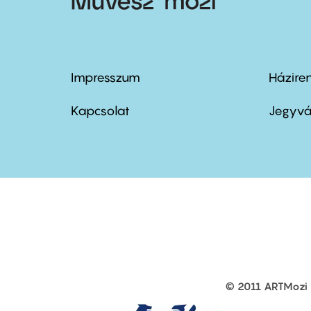
Impresszum
Házire
Footer
Foo
menu
me
Kapcsolat
Jegyvá
first
sec
© 2011 ARTMozi
Footer