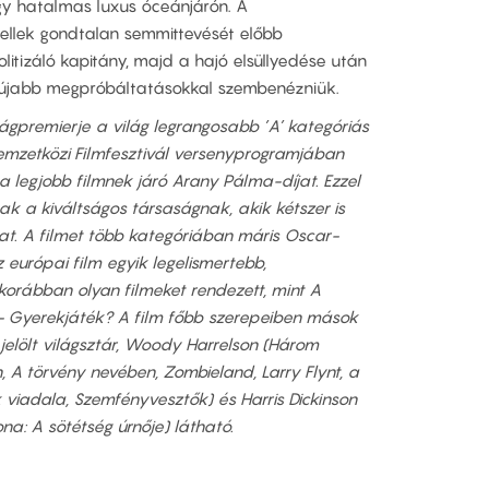
y hatalmas luxus óceánjárón. A
llek gondtalan semmittevését előbb
tizáló kapitány, majd a hajó elsüllyedése után
ll újabb megpróbáltatásokkal szembenézniük.
gpremierje a világ legrangosabb ’A’ kategóriás
Nemzetközi Filmfesztivál versenyprogramjában
 a legjobb filmnek járó Arany Pálma-díjat. Ezzel
ak a kiváltságos társaságnak, akik kétszer is
at. A filmet több kategóriában máris Oscar-
 európai film egyik legelismertebb,
 korábban olyan filmeket rendezett, mint A
 – Gyerekjáték? A film főbb szerepeiben mások
elölt világsztár, Woody Harrelson (Három
 A törvény nevében, Zombieland, Larry Flynt, a
viadala, Szemfényvesztők) és Harris Dickinson
na: A sötétség úrnője) látható.