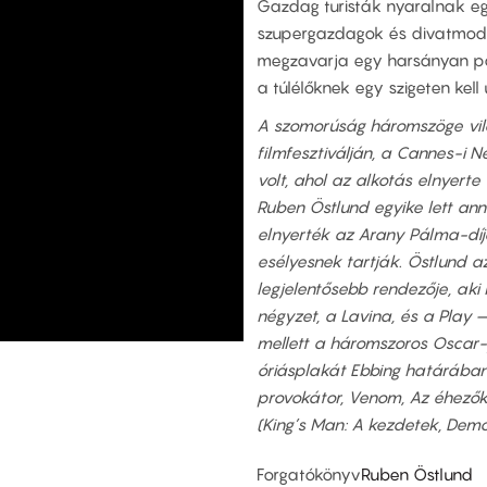
Gazdag turisták nyaralnak eg
szupergazdagok és divatmode
megzavarja egy harsányan poli
a túlélőknek egy szigeten ke
A szomorúság háromszöge vilá
filmfesztiválján, a Cannes-i 
volt, ahol az alkotás elnyerte
Ruben Östlund egyike lett ann
elnyerték az Arany Pálma-díj
esélyesnek tartják. Östlund az
legjelentősebb rendezője, aki
négyzet, a Lavina, és a Play
mellett a háromszoros Oscar-j
óriásplakát Ebbing határában,
provokátor, Venom, Az éhezők 
(King’s Man: A kezdetek, Demo
Forgatókönyv
Ruben Östlund