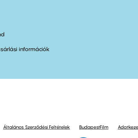
nd
ter
nu
sárlási információk
ond
Általános Szerződési Feltételek
BudapestFilm
Adatkezel