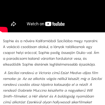
Sophie és a nővére Kaliforniából Szicíliába megy nyaralni.
A vakáció csodásan alakul, a lányok találkoznak egy
csapat helyi sráccal, Sophie pedig összejön Giulio-val. Ám
a paradicsomi kaland váratlan fordulatot vesz, és
elkezdődik Sophie életének legfélelmetesebb éjszakája.
A Szicíliai randevú a Victoria című Ezüst Medve-díjas film
remake-je. Az az alkotás vágás nélkül készült, míg a Szicílai
randevú csodás olasz tájakra kalauzolja el a nézőt. A
rendező Gabriele Muccino készítette a nagysikerű Will
Smith-filmeket, a Hét életet és A boldogság nyomában
című alkotást. Ezenkívül olyan hollywoodi sikerfilmeket