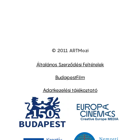
© 2011 ARTMozi
Footer
other
links
Általános Szerződési Feltételek
BudapestFilm
Adatkezelési tájékoztató