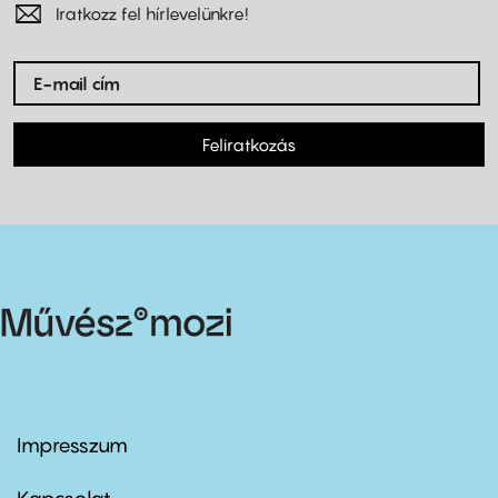
Iratkozz fel hírlevelünkre!
Feliratkozás
Impresszum
Footer
menu
first