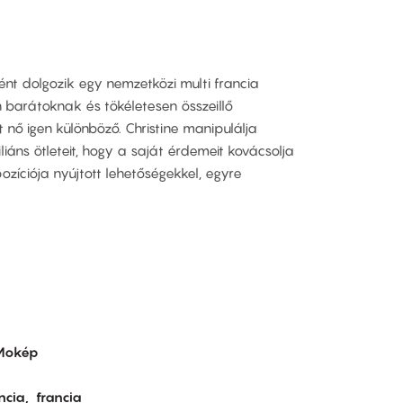
ként dolgozik egy nemzetközi multi francia
n barátoknak és tökéletesen összeillő
nő igen különböző. Christine manipulálja
liáns ötleteit, hogy a saját érdemeit kovácsolja
ozíciója nyújtott lehetőségekkel, egyre
Mokép
ncia
francia