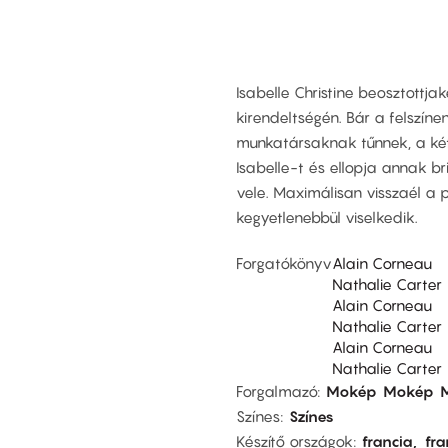
Isabelle Christine beosztottja
kirendeltségén. Bár a felszíne
munkatársaknak tűnnek, a két 
Isabelle-t és ellopja annak bri
vele. Maximálisan visszaél a p
kegyetlenebbül viselkedik.
Forgatókönyv
Alain Corneau
Nathalie Carter
Alain Corneau
Nathalie Carter
Alain Corneau
Nathalie Carter
Forgalmazó
Mokép
Mokép
Színes
Színes
Készítő országok
francia
fra