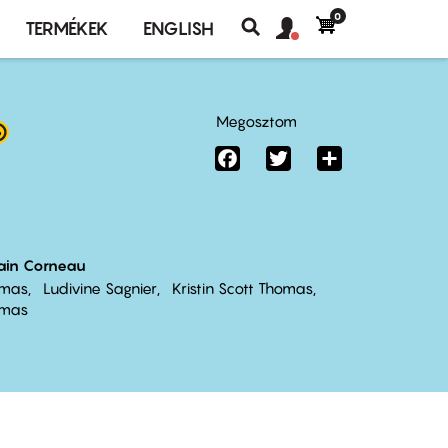
0
Felhasználó
Felhasználói
TERMÉKEK
ENGLISH
fiók
Keresés
fiók
menü
menüje
Megosztom
Facebook
Twitter
Share
ain Corneau
omas
Ludivine Sagnier
Kristin Scott Thomas
omas