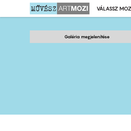
VÁLASSZ MOZ
Mozivál
Ugrás
menü
a
tartalomra
Galéria megjelenítése