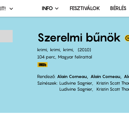
INFO
FESZTIVÁLOK
BÉRLÉS
IT!
Infó,
asztó
esemény,
terembérlés
Szerelmi bűnök
menü
krimi
krimi
krimi
2010
104 perc,
Magyar felirattal
Rendező
Alain Corneau
Alain Corneau
Al
Színészek
Ludivine Sagnier
Kristin Scott Th
Ludivine Sagnier
Kristin Scott Th