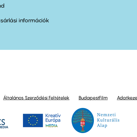
nd
ter
nu
sárlási információk
ond
Általános Szerződési Feltételek
BudapestFilm
Adatkezel