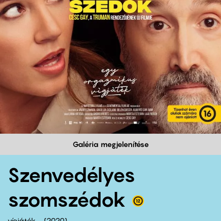
Galéria megjelenítése
Szenvedélyes
szomszédok
vígjáték
2020