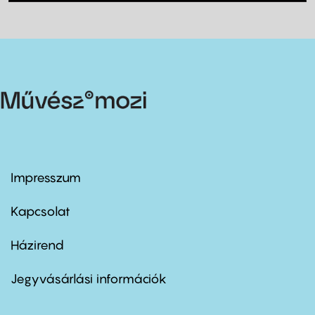
Impresszum
Footer
menu
first
Kapcsolat
Házirend
Footer
menu
second
Jegyvásárlási információk