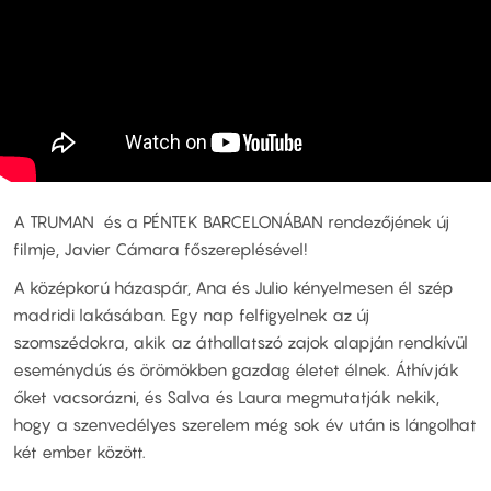
A TRUMAN és a PÉNTEK BARCELONÁBAN rendezőjének új
filmje, Javier Cámara főszereplésével!
A középkorú házaspár, Ana és Julio kényelmesen él szép
madridi lakásában. Egy nap felfigyelnek az új
szomszédokra, akik az áthallatszó zajok alapján rendkívül
eseménydús és örömökben gazdag életet élnek. Áthívják
őket vacsorázni, és Salva és Laura megmutatják nekik,
hogy a szenvedélyes szerelem még sok év után is lángolhat
két ember között.