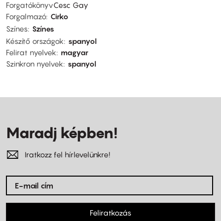
Forgatókönyv
Cesc Gay
Forgalmazó
Cirko
Színes
Színes
Készítő országok
spanyol
Felirat nyelvek
magyar
Szinkron nyelvek
spanyol
Maradj képben!
Iratkozz fel hírlevelünkre!
Feliratkozás