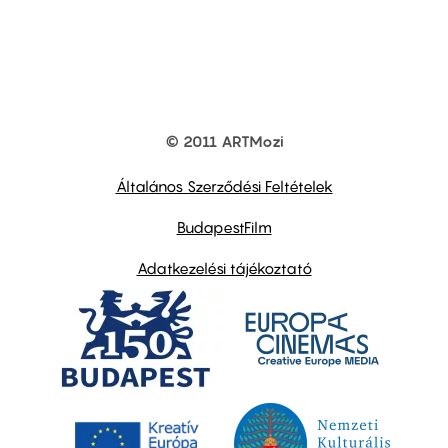
© 2011 ARTMozi
Footer
other
links
Általános Szerződési Feltételek
BudapestFilm
Adatkezelési tájékoztató