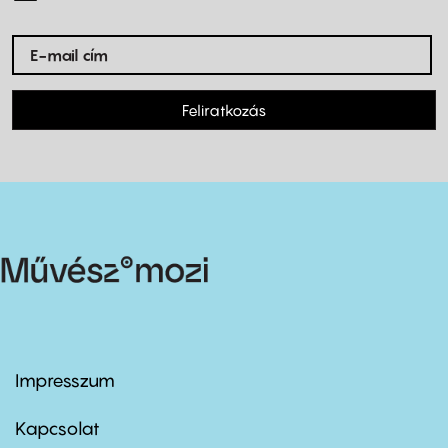
Feliratkozás
Impresszum
Footer
menu
first
Kapcsolat