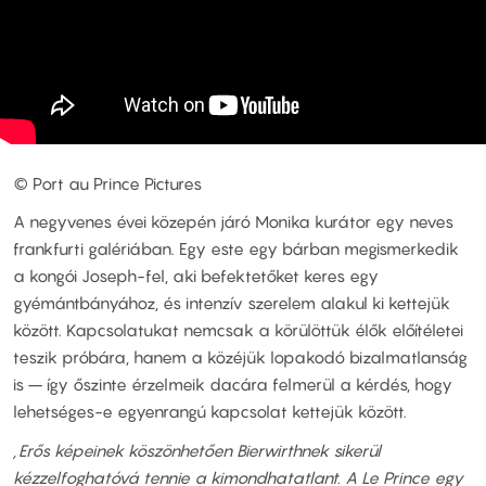
© Port au Prince Pictures
A negyvenes évei közepén járó Monika kurátor egy neves
frankfurti galériában. Egy este egy bárban megismerkedik
a kongói Joseph-fel, aki befektetőket keres egy
gyémántbányához, és intenzív szerelem alakul ki kettejük
között. Kapcsolatukat nemcsak a körülöttük élők előítéletei
teszik próbára, hanem a közéjük lopakodó bizalmatlanság
is – így őszinte érzelmeik dacára felmerül a kérdés, hogy
lehetséges-e egyenrangú kapcsolat kettejük között.
„Erős képeinek köszönhetően Bierwirthnek sikerül
kézzelfoghatóvá tennie a kimondhatatlant. A Le Prince egy