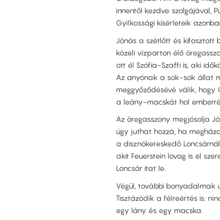
innentől kezdve szolgájával, Pu
Gyilkossági kísérleteik azonb
Jónás a szétlőtt és kifosztott
közeli vízparton élő öregasszo
ott él Szófia-Szaffi is, aki i
Az anyónak a sok-sok állat me
meggyőződésévé válik, hogy C
a leány-macskát hol emberré, 
Az öregasszony megjósolja Jón
úgy juthat hozzá, ha megháza
a disznókereskedő Loncsárnál 
akit Feuerstein lovag is el sze
Loncsár itat le.
Végül, további bonyadalmak utá
Tisztázódik a félreértés is: nin
egy lány és egy macska.