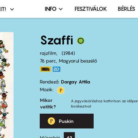
INFO
FESZTIVÁLOK
BÉRLÉS
IT!
Infó,
asztó
esemény,
terembérlés
Szaffi
menü
rajzfilm
1984
76 perc,
Magyarul beszélő
Rendező
Dargay Attila
Mozik:
Mikor
A jegyvásárláshoz kattintson az időpon
vetítik?
kiválasztva!
Puskin
Műsorhét
43