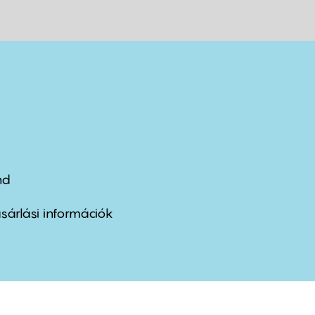
nd
ter
nu
sárlási információk
ond