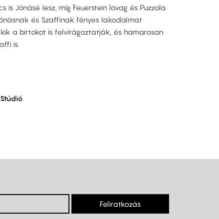
cs is Jónásé lesz, míg Feuerstein lovag és Puzzola
 Jónásnak és Szaffinak fényes lakodalmat
k a birtokot is felvirágoztatják, és hamarosan
ffi is.
f
Stúdió
Feliratkozás