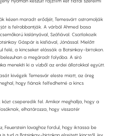
gény nyomán készült rajzfilm két fiatal szerelmi
rök kézen maradt erődjét, Temesvárt ostromolják
tját is felrobbantják. A várból Ahmed basa
csemőkorú kislányával, Szófiával. Csatlakozik
sinkay Gáspár is kisfiával, Jónással. Mielőtt
 felé, a kincseket elássák a Botsinkay-birtokon.
 belezuhan a megáradt folyóba. A síró
 menekíti ki a vízből az erdei állatokkal együtt.
át kivégzik Temesvár eleste miatt, az öreg
eghal, hogy fiának felfedhetné a kincs
 közt cseperedik fel. Amikor meghallja, hogy a
sóknak, elhatározza, hogy visszatér
, Feuerstein lovaghoz fordul, hogy iktassa be
 tud a Botsinkay-birtokon elrejtett kincsről, így