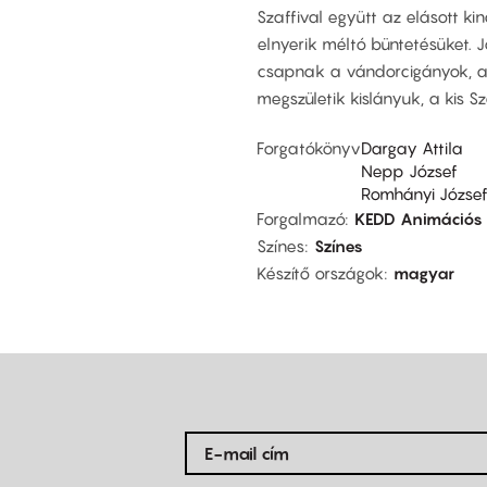
Szaffival együtt az elásott kin
elnyerik méltó büntetésüket.
csapnak a vándorcigányok, aki
megszületik kislányuk, a kis Sza
Forgatókönyv
Dargay Attila
Nepp József
Romhányi Józse
Forgalmazó
KEDD Animációs 
Színes
Színes
Készítő országok
magyar