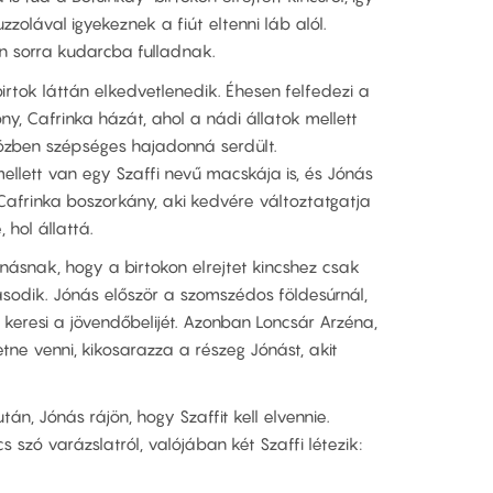
zzolával igyekeznek a fiút eltenni láb alól.
an sorra kudarcba fulladnak.
 birtok láttán elkedvetlenedik. Éhesen felfedezi a
ny, Cafrinka házát, ahol a nádi állatok mellett
dőközben szépséges hajadonná serdült.
llett van egy Szaffi nevű macskája is, és Jónás
afrinka boszorkány, aki kedvére változtatgatja
hol állattá.
ásnak, hogy a birtokon elrejtet kincshez csak
sodik. Jónás először a szomszédos földesúrnál,
keresi a jövendőbelijét. Azonban Loncsár Arzéna,
retne venni, kikosarazza a részeg Jónást, akit
n, Jónás rájön, hogy Szaffit kell elvennie.
cs szó varázslatról, valójában két Szaffi létezik: