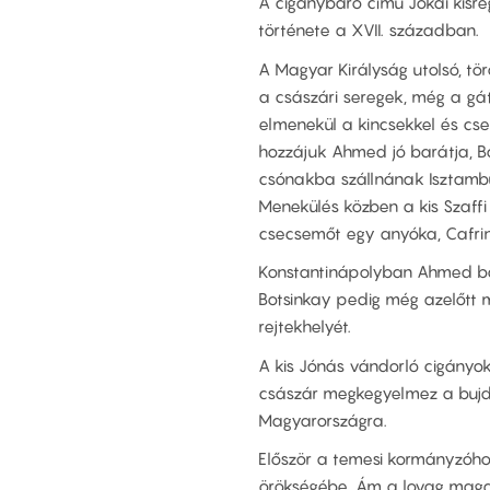
A cigánybáró című Jókai kisre
története a XVII. században.
A Magyar Királyság utolsó, tö
a császári seregek, még a gá
elmenekül a kincsekkel és cse
hozzájuk Ahmed jó barátja, Bot
csónakba szállnának Isztambul
Menekülés közben a kis Szaffi
csecsemőt egy anyóka, Cafrinka
Konstantinápolyban Ahmed bas
Botsinkay pedig még azelőtt m
rejtekhelyét.
A kis Jónás vándorló cigányok
császár megkegyelmez a bujdo
Magyarországra.
Először a temesi kormányzóhoz
örökségébe. Ám a lovag maga is