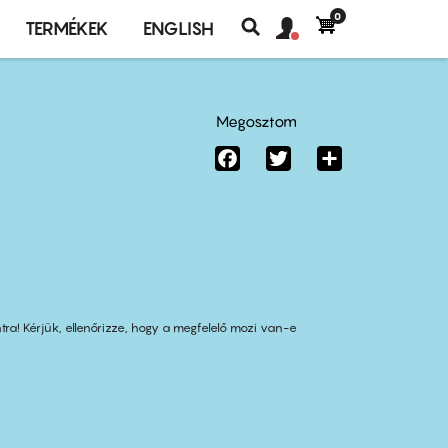
0
Felhasználó
Felhasználói
TERMÉKEK
ENGLISH
fiók
Keresés
fiók
menü
menüje
Megosztom
Facebook
Twitter
Share
tra! Kérjük, ellenőrizze, hogy a megfelelő mozi van-e