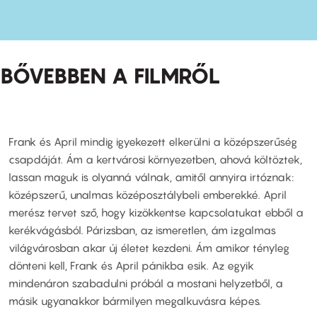
BŐVEBBEN A FILMRŐL
Frank és April mindig igyekezett elkerülni a középszerűség
csapdáját. Ám a kertvárosi környezetben, ahová költöztek,
lassan maguk is olyanná válnak, amitől annyira irtóznak:
középszerű, unalmas középosztálybeli emberekké. April
merész tervet sző, hogy kizökkentse kapcsolatukat ebből a
kerékvágásból. Párizsban, az ismeretlen, ám izgalmas
világvárosban akar új életet kezdeni. Ám amikor tényleg
dönteni kell, Frank és April pánikba esik. Az egyik
mindenáron szabadulni próbál a mostani helyzetből, a
másik ugyanakkor bármilyen megalkuvásra képes.