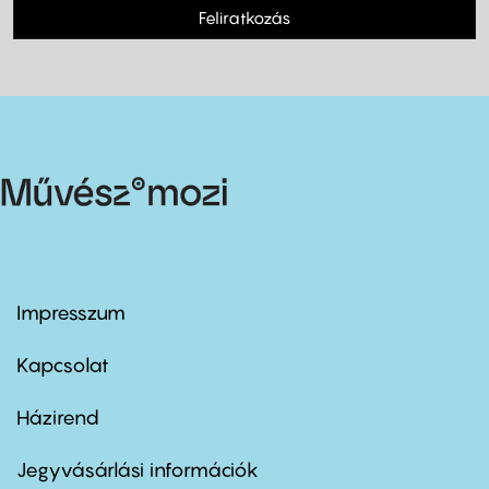
Feliratkozás
Impresszum
Footer
menu
first
Kapcsolat
Házirend
Footer
menu
second
Jegyvásárlási információk