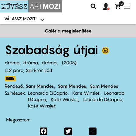
0
Felhasználói
Felhasznál
Nav
Keresés
fiók
fiók
átk
menü
menüje
VÁLASSZ MOZIT!
Moziválasztó
menü
Ugrás
Galéria megjelenítése
a
tartalomra
Szabadság útjai
dráma
dráma
dráma
2008
112 perc,
Szinkronizált
Rendező
Sam Mendes
Sam Mendes
Sam Mendes
Színészek
Leonardo DiCaprio
Kate Winslet
Leonardo
DiCaprio
Kate Winslet
Leonardo DiCaprio
Kate Winslet
Megosztom
Facebook
Twitter
Share