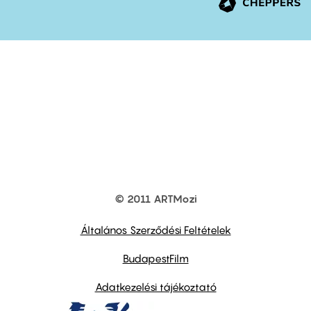
© 2011 ARTMozi
Footer
other
links
Általános Szerződési Feltételek
BudapestFilm
Adatkezelési tájékoztató