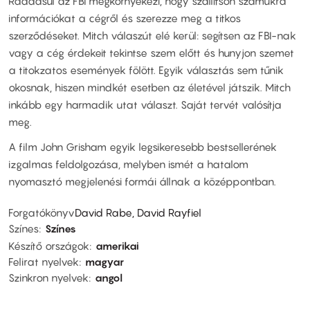
Ráadásul az FBI megkörnyékezi, hogy szállítson számukra
információkat a cégről és szerezze meg a titkos
szerződéseket. Mitch válaszút elé kerül: segítsen az FBI-nak
vagy a cég érdekeit tekintse szem előtt és hunyjon szemet
a titokzatos események fölött. Egyik választás sem tűnik
okosnak, hiszen mindkét esetben az életével játszik. Mitch
inkább egy harmadik utat választ. Saját tervét valósítja
meg.
A film John Grisham egyik legsikeresebb bestsellerének
izgalmas feldolgozása, melyben ismét a hatalom
nyomasztó megjelenési formái állnak a középpontban.
Forgatókönyv
David Rabe, David Rayfiel
Színes
Színes
Készítő országok
amerikai
Felirat nyelvek
magyar
Szinkron nyelvek
angol