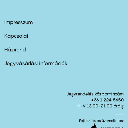
Impresszum
Footer
menu
first
Kapcsolat
Házirend
Footer
menu
second
Jegyvásárlási információk
Jegyrendelés központi szám
+36 1 224 5650
H-V 13.00-21.00 óráig
Fejlesztés és üzemeltetés: