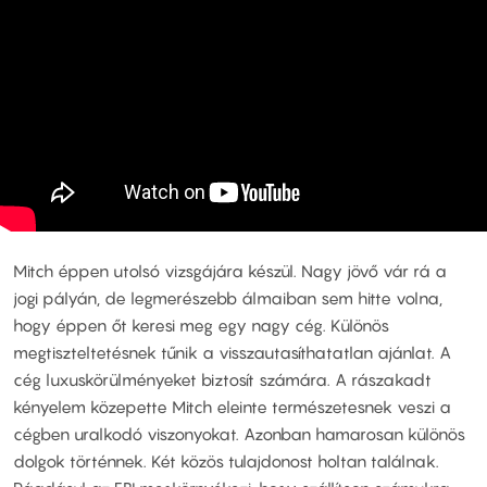
Mitch éppen utolsó vizsgájára készül. Nagy jövő vár rá a
jogi pályán, de legmerészebb álmaiban sem hitte volna,
hogy éppen őt keresi meg egy nagy cég. Különös
megtiszteltetésnek tűnik a visszautasíthatatlan ajánlat. A
cég luxuskörülményeket biztosít számára. A rászakadt
kényelem közepette Mitch eleinte természetesnek veszi a
cégben uralkodó viszonyokat. Azonban hamarosan különös
dolgok történnek. Két közös tulajdonost holtan találnak.