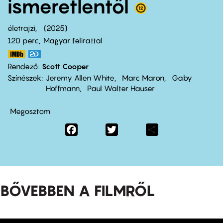
ismeretlentől
életrajzi
2025
120 perc,
Magyar felirattal
Rendező
Scott Cooper
Színészek
Jeremy Allen White
Marc Maron
Gaby
Hoffmann
Paul Walter Hauser
Megosztom
Facebook
Twitter
Share
BŐVEBBEN A FILMRŐL