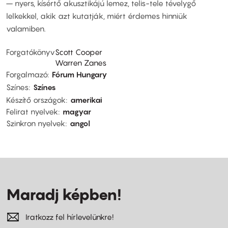
– nyers, kísértő akusztikájú lemez, telis-tele tévelygő
lelkekkel, akik azt kutatják, miért érdemes hinniük
valamiben.
Forgatókönyv
Scott Cooper
Warren Zanes
Forgalmazó
Fórum Hungary
Színes
Színes
Készítő országok
amerikai
Felirat nyelvek
magyar
Szinkron nyelvek
angol
Maradj képben!
Iratkozz fel hírlevelünkre!