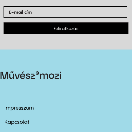
Feliratkozás
Impresszum
Footer
menu
first
Kapcsolat