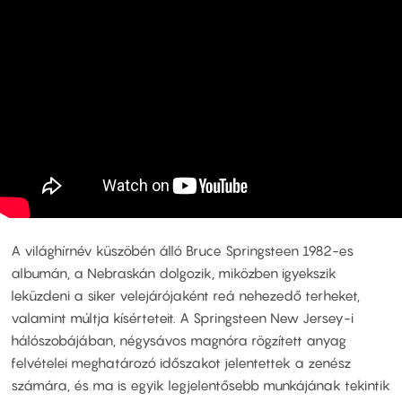
A világhírnév küszöbén álló Bruce Springsteen 1982-es
albumán, a Nebraskán dolgozik, miközben igyekszik
leküzdeni a siker velejárójaként reá nehezedő terheket,
valamint múltja kísérteteit. A Springsteen New Jersey-i
hálószobájában, négysávos magnóra rögzített anyag
felvételei meghatározó időszakot jelentettek a zenész
számára, és ma is egyik legjelentősebb munkájának tekintik